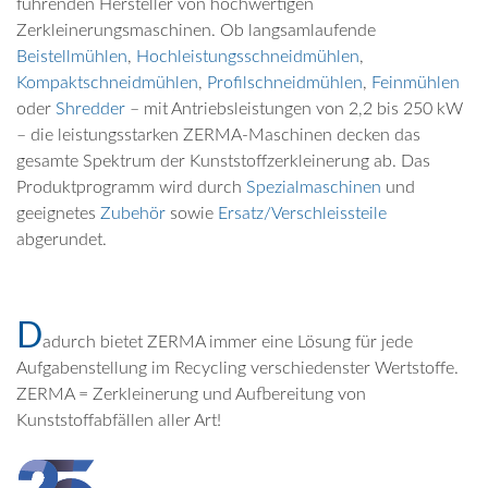
führenden Hersteller von hochwertigen
Zerkleinerungsmaschinen. Ob langsamlaufende
Beistellmühlen
,
Hochleistungsschneidmühlen
,
Kompaktschneidmühlen
,
Profilschneidmühlen
,
Feinmühlen
oder
Shredder
– mit Antriebsleistungen von 2,2 bis 250 kW
– die leistungsstarken ZERMA-Maschinen decken das
gesamte Spektrum der Kunststoffzerkleinerung ab. Das
Produktprogramm wird durch
Spezialmaschinen
und
geeignetes
Zubehör
sowie
Ersatz/Verschleissteile
abgerundet.
D
adurch bietet ZERMA immer eine Lösung für jede
Aufgabenstellung im Recycling verschiedenster Wertstoffe.
ZERMA = Zerkleinerung und Aufbereitung von
Kunststoffabfällen aller Art!